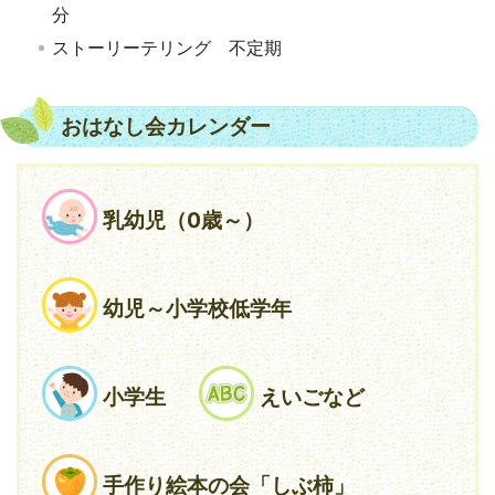
分
ストーリーテリング 不定期
おはなし会カレンダー
乳幼児（0歳～）
幼児～小学校低学年
小学生
えいごなど
手作り絵本の会「しぶ柿」